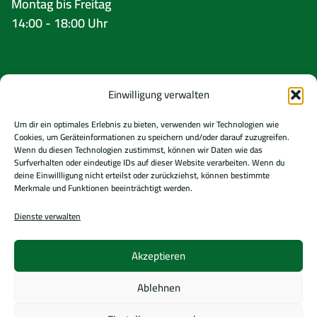
Montag bis Freitag
14:00 - 18:00 Uhr
Folgt uns
Einwilligung verwalten
Um dir ein optimales Erlebnis zu bieten, verwenden wir Technologien wie
Cookies, um Geräteinformationen zu speichern und/oder darauf zuzugreifen.
Impressum
Wenn du diesen Technologien zustimmst, können wir Daten wie das
Surfverhalten oder eindeutige IDs auf dieser Website verarbeiten. Wenn du
Datenschutz
deine Einwillligung nicht erteilst oder zurückziehst, können bestimmte
Cookie Richtlinie (EU)
Merkmale und Funktionen beeinträchtigt werden.
Dienste verwalten
Akzeptieren
Gefördert von
Ablehnen