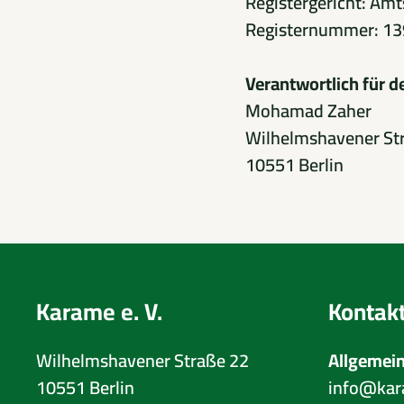
Registergericht: Amt
Registernummer: 1
Verantwortlich für d
Mohamad Zaher
Wilhelmshavener St
10551 Berlin
Karame e. V.
Kontak
Wilhelmshavener Straße 22
Allgemei
10551 Berlin
info@kar