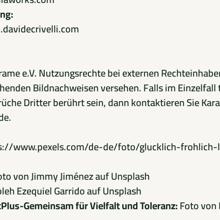
ng:
.davidecrivelli.com
Karame e.V. Nutzungsrechte bei externen Rechteinhaber
henden Bildnachweisen versehen. Falls im Einzelfall
che Dritter berührt sein, dann kontaktieren Sie Kara
de
.
s://www.pexels.com/de-de/foto/glucklich-frohlich-
oto von
Jimmy Jiménez
auf
Unsplash
oleh
Ezequiel Garrido
auf
Unsplash
tPlus-Gemeinsam für Vielfalt und Toleranz:
Foto von