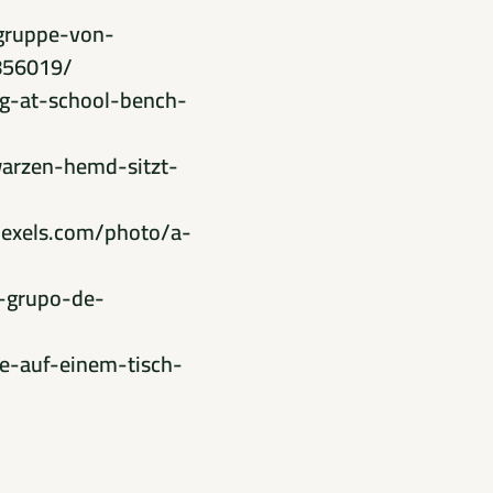
gruppe-von-
856019/
ng-at-school-bench-
arzen-hemd-sitzt-
exels.com/photo/a-
m-grupo-de-
e-auf-einem-tisch-