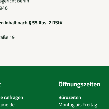
sgericht Berlin
3946
en Inhalt nach § 55 Abs. 2 RStV
raße 19
t
Öffnungszeiten
ne Anfragen
Bürozeiten
ame.de
Montag bis Freitag