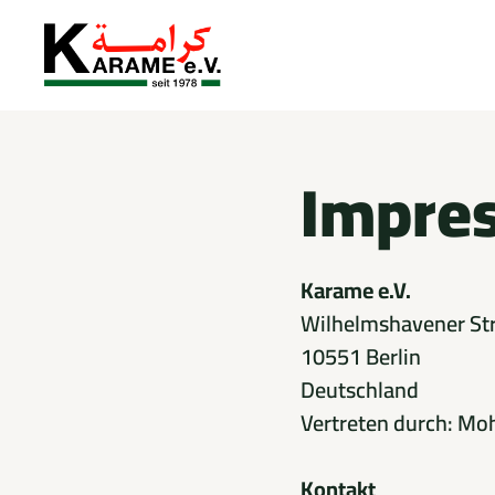
Zum
Inhalt
springen
Impre
Karame e.V.
Wilhelmshavener St
10551 Berlin
Deutschland
Vertreten durch: Moh
Kontakt