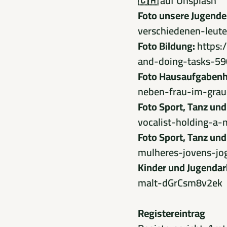
🇨🇦
auf
Unsplash
Foto unsere Jugende
verschiedenen-leut
Foto Bildung:
https:
and-doing-tasks-5
Foto Hausaufgabenhi
neben-frau-im-gra
Foto Sport, Tanz und
vocalist-holding-a
Foto Sport, Tanz und
mulheres-jovens-j
Kinder und Jugendar
malt-dGrCsm8v2ek
Registereintrag