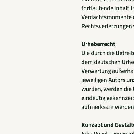
fortlaufende inhaltli
Verdachtsmomente ei
Rechtsverletzungen w
Urheberrecht
Die durch die Betrei
dem deutschen Urhebe
Verwertung außerhal
jeweiligen Autors unz
wurden, werden die U
eindeutig gekennzeic
aufmerksam werden, 
Konzept und Gestalt
Julia Vogel –
www.ju