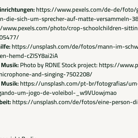
inrichtungen:
https://www.pexels.com/de-de/foto/
en-die-sich-um-sprecher-auf-matte-versammeln-3
//www.pexels.com/photo/crop-schoolchildren-sitti
905477/
lfe:
https://unsplash.com/de/fotos/mann-im-schw
uen-hemd-cZISY8ai2iA
 Musik:
Photo by RDNE Stock project:
https://www.p
-microphone-and-singing-7502208/
 Musik:
https://unsplash.com/pt-br/fotografias/u
ogando-um-jogo-de-voleibol-_w9VUowjmao
beit:
https://unsplash.com/de/fotos/eine-person-di